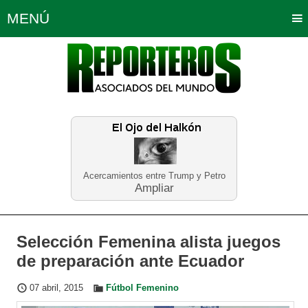
MENÚ
Portada
Política
Opinión
Bogotá
Internacionales
Planeta Tierra
Deportes
Económicas
Regiones
Judiciales
Tecnología
Salud
Turismo
Educación
Neira
Acercamientos entre Trump y Petro
Ampliar
Selección Femenina alista juegos
de preparación ante Ecuador
07 abril, 2015
Fútbol Femenino