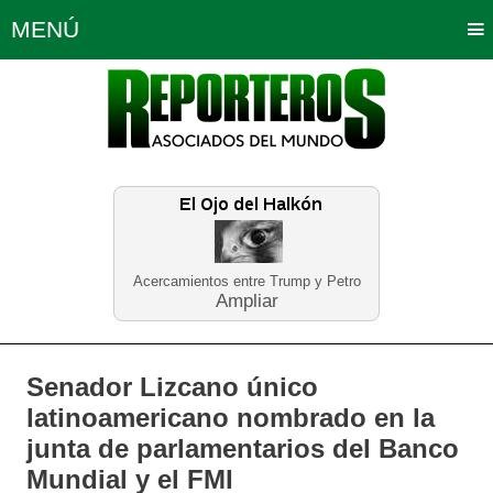
MENÚ
Portada
Política
Opinión
Bogotá
Internacionales
Planeta Tierra
Deportes
Económicas
Regiones
Judiciales
Tecnología
Salud
Turismo
Educación
Neira
Acercamientos entre Trump y Petro
Ampliar
Senador Lizcano único
latinoamericano nombrado en la
junta de parlamentarios del Banco
Mundial y el FMI