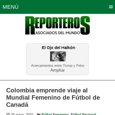
MENÚ
Portada
Política
Opinión
Bogotá
Internacionales
Planeta Tierra
Deportes
Económicas
Regiones
Judiciales
Tecnología
Salud
Turismo
Educación
Neira
Acercamientos entre Trump y Petro
Ampliar
Colombia emprende viaje al
Mundial Femenino de Fútbol de
Canadá
25 mayo, 2015
Fútbol Femenino
,
Fútbol Nacional