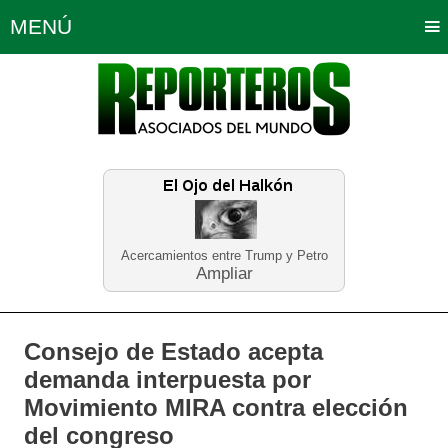
MENÚ
Portada
Política
Opinión
Bogotá
Internacionales
Planeta Tierra
Deportes
Económicas
Regiones
Judiciales
Tecnología
Salud
Turismo
Educación
Neira
Acercamientos entre Trump y Petro
Ampliar
Consejo de Estado acepta
demanda interpuesta por
Movimiento MIRA contra elección
del congreso