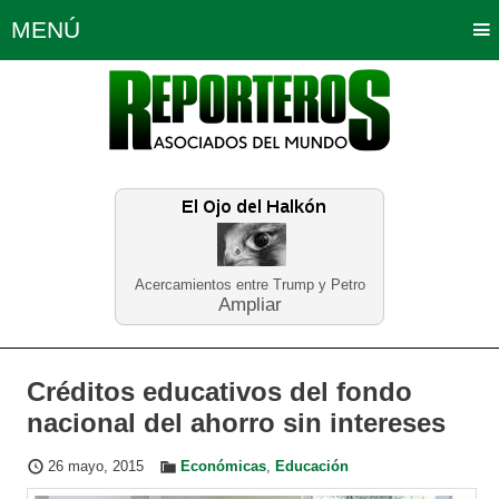
MENÚ
Portada
Política
Opinión
Bogotá
Internacionales
Planeta Tierra
Deportes
Económicas
Regiones
Judiciales
Tecnología
Salud
Turismo
Educación
Neira
Acercamientos entre Trump y Petro
Ampliar
Créditos educativos del fondo
nacional del ahorro sin intereses
26 mayo, 2015
Económicas
,
Educación