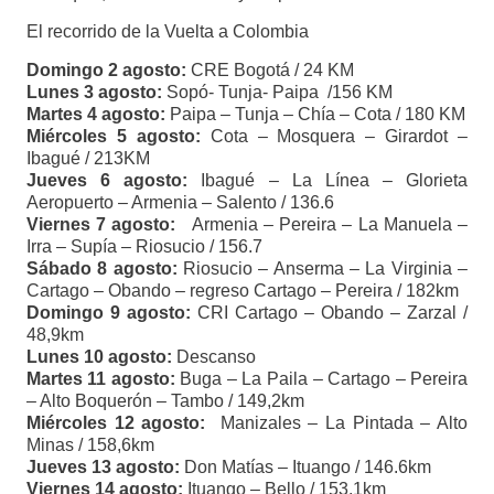
El recorrido de la Vuelta a Colombia
Domingo 2 agosto:
CRE Bogotá / 24 KM
Lunes 3 agosto:
Sopó- Tunja- Paipa /156 KM
Martes 4 agosto:
Paipa – Tunja – Chía – Cota / 180 KM
Miércoles 5 agosto:
Cota – Mosquera – Girardot –
Ibagué / 213KM
Jueves 6 agosto:
Ibagué – La Línea – Glorieta
Aeropuerto – Armenia – Salento / 136.6
Viernes 7 agosto:
Armenia – Pereira – La Manuela –
Irra – Supía – Riosucio / 156.7
Sábado 8 agosto:
Riosucio – Anserma – La Virginia –
Cartago – Obando – regreso Cartago – Pereira / 182km
Domingo 9 agosto:
CRI Cartago – Obando – Zarzal /
48,9km
Lunes 10 agosto:
Descanso
Martes 11 agosto:
Buga – La Paila – Cartago – Pereira
– Alto Boquerón – Tambo / 149,2km
Miércoles 12 agosto:
Manizales – La Pintada – Alto
Minas / 158,6km
Jueves 13 agosto:
Don Matías – Ituango / 146.6km
Viernes 14 agosto:
Ituango – Bello / 153.1km