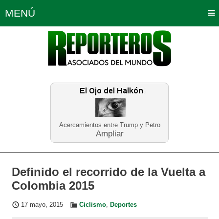
MENÚ
Portada
Política
Opinión
Bogotá
Internacionales
Planeta Tierra
Deportes
Económicas
Regiones
Judiciales
Tecnología
Salud
Turismo
Educación
Neira
Acercamientos entre Trump y Petro
Ampliar
Definido el recorrido de la Vuelta a
Colombia 2015
17 mayo, 2015
Ciclismo
,
Deportes