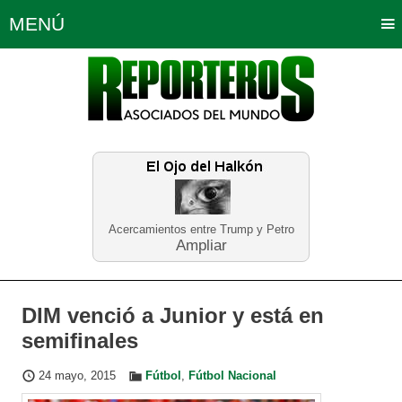
MENÚ
Portada
Política
Opinión
Bogotá
Internacionales
Planeta Tierra
Deportes
Económicas
Regiones
Judiciales
Tecnología
Salud
Turismo
Educación
Neira
Acercamientos entre Trump y Petro
Ampliar
DIM venció a Junior y está en
semifinales
24 mayo, 2015
Fútbol
,
Fútbol Nacional