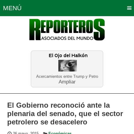
MENÚ
Portada
Política
Opinión
Bogotá
Internacionales
Planeta Tierra
Deportes
Económicas
Regiones
Judiciales
Tecnología
Salud
Turismo
Educación
Neira
Acercamientos entre Trump y Petro
Ampliar
El Gobierno reconoció ante la
plenaria del senado, que el sector
petrolero se desacelero
26 mayo, 2015
Económicas