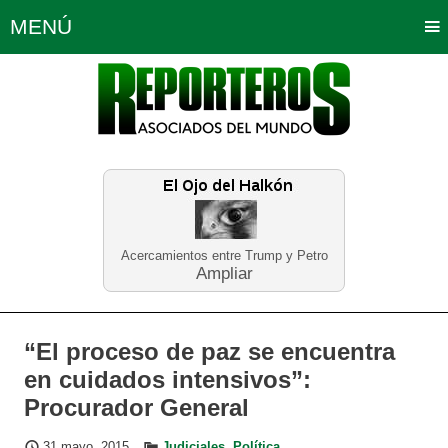
MENÚ
Portada
Política
Opinión
Bogotá
Internacionales
Planeta Tierra
Deportes
Económicas
Regiones
Judiciales
Tecnología
Salud
Turismo
Educación
Neira
Acercamientos entre Trump y Petro
Ampliar
“El proceso de paz se encuentra
en cuidados intensivos”:
Procurador General
31 mayo, 2015
Judiciales
,
Política