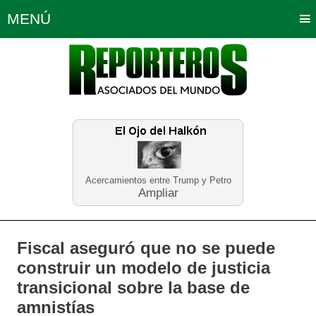
MENÚ
Portada
Política
Opinión
Bogotá
Internacionales
Planeta Tierra
Deportes
Económicas
Regiones
Judiciales
Tecnología
Salud
Turismo
Educación
Neira
Acercamientos entre Trump y Petro
Ampliar
Fiscal aseguró que no se puede
construir un modelo de justicia
transicional sobre la base de
amnistías