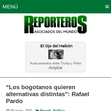
MENÚ
Portada
Política
Opinión
Bogotá
Internacionales
Planeta Tierra
Deportes
Económicas
Regiones
Judiciales
Tecnología
Salud
Turismo
Educación
Neira
Acercamientos entre Trump y Petro
Ampliar
“Los bogotanos quieren
alternativas distintas”: Rafael
Pardo
05 mayo, 2015
Bogotá
,
Política