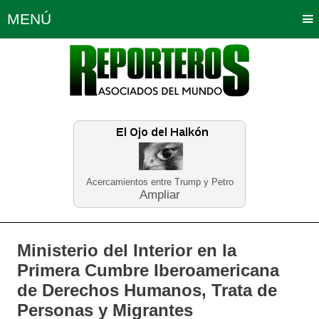
MENÚ
Portada
Política
Opinión
Bogotá
Internacionales
Planeta Tierra
Deportes
Económicas
Regiones
Judiciales
Tecnología
Salud
Turismo
Educación
Neira
Acercamientos entre Trump y Petro
Ampliar
Ministerio del Interior en la
Primera Cumbre Iberoamericana
de Derechos Humanos, Trata de
Personas y Migrantes