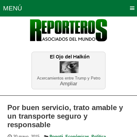
MENÚ
Portada
Política
Opinión
Bogotá
Internacionales
Planeta Tierra
Deportes
Económicas
Regiones
Judiciales
Tecnología
Salud
Turismo
Educación
Neira
Acercamientos entre Trump y Petro
Ampliar
Por buen servicio, trato amable y
un transporte seguro y
responsable
20 mayo, 2015
Bogotá
,
Económicas
,
Política