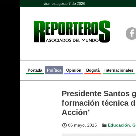
viernes agosto 7 de 2026
Opinión
Política
Deportes
Face
Portada
Política
Opinión
Bogotá
Internacionales
Presidente Santos gr
formación técnica d
Acción’
06 mayo, 2015
Educación
,
G