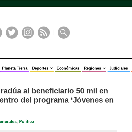
book
Twitter
Instagram
RSS
Buscar
Planeta Tierra
Deportes
Económicas
Regiones
Judiciales
adúa al beneficiario 50 mil en
entro del programa ‘Jóvenes en
enerales
,
Política