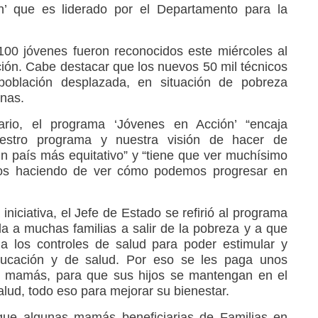
’ que es liderado por el Departamento para la
100 jóvenes fueron reconocidos este miércoles al
ión. Cabe destacar que los nuevos 50 mil técnicos
población desplazada, en situación de pobreza
nas.
io, el programa ‘Jóvenes en Acción’ “encaja
estro programa y nuestra visión de hacer de
n país más equitativo” y “tiene que ver muchísimo
os haciendo de ver cómo podemos progresar en
 iniciativa, el Jefe de Estado se refirió al programa
da a muchas familias a salir de la pobreza y a que
 a los controles de salud para poder estimular y
ducación y de salud. Por eso se les paga unos
las mamás, para que sus hijos se mantengan en el
alud, todo eso para mejorar su bienestar.
 que algunas mamás beneficiarias de Familias en