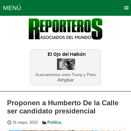
MENÚ
Portada
Política
Opinión
Bogotá
Internacionales
Planeta Tierra
Deportes
Económicas
Regiones
Judiciales
Tecnología
Salud
Turismo
Educación
Neira
Acercamientos entre Trump y Petro
Ampliar
Proponen a Humberto De la Calle
ser candidato presidencial
31 mayo, 2015
Política