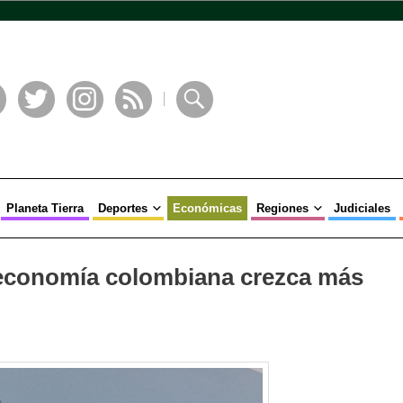
book
Twitter
Instagram
RSS
Buscar
Planeta Tierra
Deportes
Económicas
Regiones
Judiciales
economía colombiana crezca más