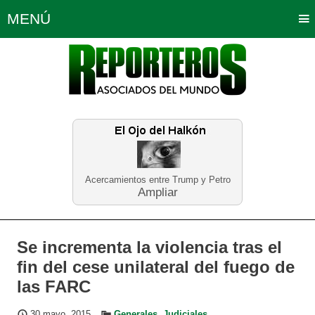
MENÚ
Portada
Política
Opinión
Bogotá
Internacionales
Planeta Tierra
Deportes
Económicas
Regiones
Judiciales
Tecnología
Salud
Turismo
Educación
Neira
Acercamientos entre Trump y Petro
Ampliar
Se incrementa la violencia tras el
fin del cese unilateral del fuego de
las FARC
30 mayo, 2015
Generales
,
Judiciales