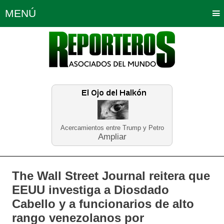
MENÚ
Portada
Política
Opinión
Bogotá
Internacionales
Planeta Tierra
Deportes
Económicas
Regiones
Judiciales
Tecnología
Salud
Turismo
Educación
Neira
Acercamientos entre Trump y Petro
Ampliar
The Wall Street Journal reitera que
EEUU investiga a Diosdado
Cabello y a funcionarios de alto
rango venezolanos por