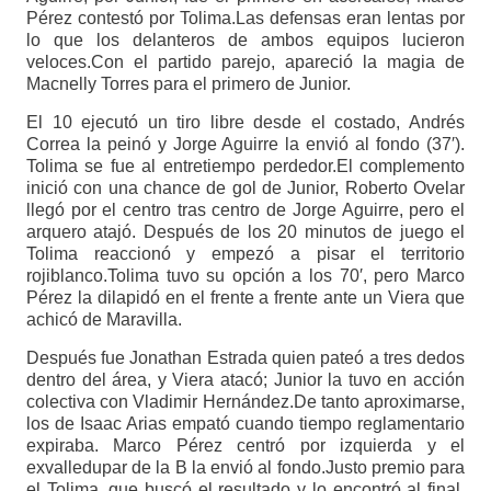
Pérez contestó por Tolima.Las defensas eran lentas por
lo que los delanteros de ambos equipos lucieron
veloces.Con el partido parejo, apareció la magia de
Macnelly Torres para el primero de Junior.
El 10 ejecutó un tiro libre desde el costado, Andrés
Correa la peinó y Jorge Aguirre la envió al fondo (37′).
Tolima se fue al entretiempo perdedor.El complemento
inició con una chance de gol de Junior, Roberto Ovelar
llegó por el centro tras centro de Jorge Aguirre, pero el
arquero atajó. Después de los 20 minutos de juego el
Tolima reaccionó y empezó a pisar el territorio
rojiblanco.Tolima tuvo su opción a los 70′, pero Marco
Pérez la dilapidó en el frente a frente ante un Viera que
achicó de Maravilla.
Después fue Jonathan Estrada quien pateó a tres dedos
dentro del área, y Viera atacó; Junior la tuvo en acción
colectiva con Vladimir Hernández.De tanto aproximarse,
los de Isaac Arias empató cuando tiempo reglamentario
expiraba. Marco Pérez centró por izquierda y el
exvalledupar de la B la envió al fondo.Justo premio para
el Tolima, que buscó el resultado y lo encontró al final.