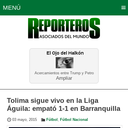
MENÚ
Portada
Política
Opinión
Bogotá
Internacionales
Planeta Tierra
Deportes
Económicas
Regiones
Judiciales
Tecnología
Salud
Turismo
Educación
Neira
Acercamientos entre Trump y Petro
Ampliar
Tolima sigue vivo en la Liga
Águila: empató 1-1 en Barranquilla
03 mayo, 2015
Fútbol
,
Fútbol Nacional