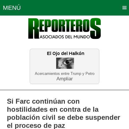
MENÚ
Portada
Política
Opinión
Bogotá
Internacionales
Planeta Tierra
Deportes
Económicas
Regiones
Judiciales
Tecnología
Salud
Turismo
Educación
Neira
Acercamientos entre Trump y Petro
Ampliar
Si Farc continúan con
hostilidades en contra de la
población civil se debe suspender
el proceso de paz