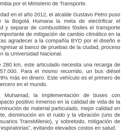
ia por el Ministerio de Transporte.
udad en el año 2012, el alcalde Gustavo Petro puso
e la Bogotá Humana la meta de electrificar el
ad y separar de combustibles fósiles el transporte
mportante de mitigación de cambio climático en la
a tras agradecer a la compañía BYD por el diseño e
ingresar al banco de pruebas de la ciudad, proceso
n la Universidad Nacional.
e 280 km, este articulado necesita una recarga de
157.000. Para el mismo recorrido, un bus diésel
09% más en dinero. Este vehículo es el primero de
 tercero en el mundo.
ia Muhamad, la implementación de buses con
mpacto positivo inmenso en la calidad de vida de la
sminución de material particulado, mejor calidad en
rte, disminución en el ruido y la vibración (uno de
suarios TransMilenio), y sobretodo, mitigación de
espiratorias”, evitando elevados costos en salud.