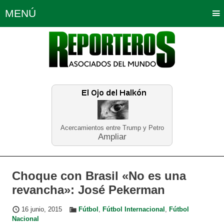
MENÚ
Portada
Política
Opinión
Bogotá
Internacionales
Planeta Tierra
Deportes
Económicas
Regiones
Judiciales
Tecnología
Salud
Turismo
Educación
Neira
Acercamientos entre Trump y Petro
Ampliar
Choque con Brasil «No es una
revancha»: José Pekerman
16 junio, 2015
Fútbol
,
Fútbol Internacional
,
Fútbol
Nacional