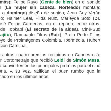
 más
); Felipe Rayo (
Gente de bien
) en el sonido
r (
La mujer sin cabeza
,
Norteado
) montaje;
s a domingo
) diseño de sonido; Jean Guy Verán
o; Haimer Leal, Hilda Ruiz, Marleyda Soto (
Dr.
osé Felipe Cárdenas, en el reparto; entre otros.
de Topkapi (
El secreto de la aldea
), Ciné-Sud
ajito
), Rampante Films (
Raíz
), Preta Portê Films
poyo de Proimágenes Colombia, Ibermedia, Hubert
ción Carolina.
s otros cuatro premios recibidos en Cannes este
r Cortometraje que recibió
Leidi
de
Simón Mesa
,
se convierten en los principales premios para el cine
ria. A su vez, ratifican el buen rumbo que la
mado en los últimos años.