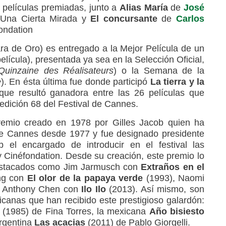
s películas premiadas, junto a
Alias María
de
José
 Una Cierta Mirada y
El concursante
de
Carlos
fondation
a de Oro) es entregado a la Mejor Película de un
elícula), presentada ya sea en la Selección Oficial,
Quinzaine des Réalisateurs
) o la Semana de la
e
). En ésta última fue donde participó
La tierra y la
e resultó ganadora entre las 26 películas que
edición 68 del Festival de Cannes.
emio creado en 1978 por Gilles Jacob quien ha
 de Cannes desde 1977 y fue designado presidente
el encargado de introducir en el festival las
 Cinéfondation. Desde su creación, este premio lo
destacados como Jim Jarmusch con
Extraños en el
ng con
El olor de la papaya verde
(1993), Naomi
 Anthony Chen con
Ilo Ilo
(2013). Así mismo, son
icanas que han recibido este prestigioso galardón:
(1985) de Fina Torres, la mexicana
Año bisiesto
argentina
Las acacias
(2011) de Pablo Giorgelli.