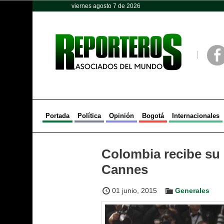
viernes agosto 7 de 2026
Opinión
Política
Deportes
Face
Portada
Política
Opinión
Bogotá
Internacionales
Colombia recibe su
Cannes
01 junio, 2015
Generales