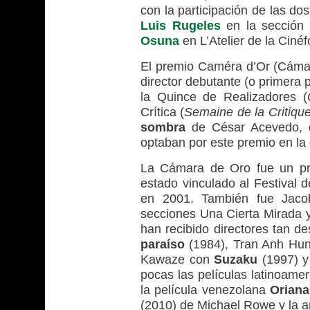
con la participación de las do
Luis Rugeles
en la sección
Osuna
en L’Atelier de la Ciné
El premio Caméra d’Or (Cámar
director debutante (o primera p
la Quince de Realizadores (
Crítica (
Semaine de la Critiqu
sombra
de César Acevedo, qu
optaban por este premio en la 
La Cámara de Oro fue un pr
estado vinculado al Festival
en 2001. También fue Jacob 
secciones Una Cierta Mirada y
han recibido directores tan 
paraíso
(1984), Tran Anh Hu
Kawaze con
Suzaku
(1997) y
pocas las películas latinoamer
la película venezolana
Oriana
(2010) de Michael Rowe y la 