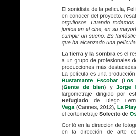
El sonidista de la película, F
en conocer del proyecto, resal
orgullosos. Cuando rodamos 
juntos en el cine, en su mayor
cumplir un sueño. Es fantásti
que ha alcanzado una película,
La tierra y la sombra
es el r
a un grupo de profesionales de
producciones más destacadas 
La película es una producció
Bustamante Escobar
(
Los 
(
Gente de bien
) y
Jorge 
largometraje dirigido por e
Refugiado
de Diego Lerm
Vega
(Cannes, 2012),
La Play
el cortometraje
Solecito
de
Os
Contó en la dirección de foto
en la dirección de arte 