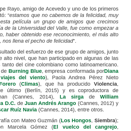
elipe Rayo, amigo de Acevedo y uno de los primeros
tó: “
estamos que no cabemos de la felicidad, muy
esta película un grupo de amigos que crecimos
ía de la Universidad del Valle, fue como empezar a
co, haber obtenido ese reconocimiento, el más alto
 nos llena el pecho de felicidad
”.
esultado del esfuerzo de ese grupo de amigos, junto
 alto nivel, que han participado en algunas de las
tanto del cine colombiano como latinoamericano.
n de
Burning Blue
, empresa conformada por
Diana
viajes del viento
), Paola Andrea Pérez Nieto
Forero
(
Climas
), que ha producido
Violencia
,
ste último (Berlín, 2015) y es coproductora de
an (Cannes, 2014),
La sirga
de
William
a D.C.
de
Juan Andrés Arango
(Cannes, 2012) y
car Ruíz Navia
(Cannes, 2014), entre otros.
grafía con Mateo Guzmán (
Los Hongos
,
Siembra
);
con Marcela Gómez (
El vuelco del cangrejo
,