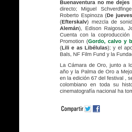
Buenaventura no me dejes
directo; Miguel Schverdfinge
Roberto Espinoza (
De jueve
(
Efterskalv
) mezcla de sonid
Alemán
), Edison Raigosa, J
Cuenta con la coproducción 
Promotion (
Gordo, calvo y b
(
Lili e as Libélulas
); y el a
Bals, NF Film Fund y la Funda
La Cámara de Oro, junto a lo
año y la Palma de Oro a Mejo
en la edición 67 del festival , 
colombiano en toda su histo
cinematografía nacional ha to