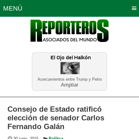
MENÚ
Portada
Política
Opinión
Bogotá
Internacionales
Planeta Tierra
Deportes
Económicas
Regiones
Judiciales
Tecnología
Salud
Turismo
Educación
Neira
Acercamientos entre Trump y Petro
Ampliar
Consejo de Estado ratificó
elección de senador Carlos
Fernando Galán
30 junio, 2015
Política