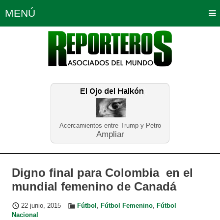
MENÚ
Portada
Política
Opinión
Bogotá
Internacionales
Planeta Tierra
Deportes
Económicas
Regiones
Judiciales
Tecnología
Salud
Turismo
Educación
Neira
Acercamientos entre Trump y Petro
Ampliar
Digno final para Colombia en el
mundial femenino de Canadá
22 junio, 2015
Fútbol
,
Fútbol Femenino
,
Fútbol
Nacional