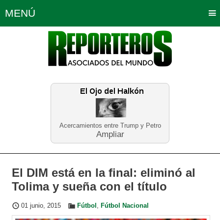
MENÚ
Portada
Política
Opinión
Bogotá
Internacionales
Planeta Tierra
Deportes
Económicas
Regiones
Judiciales
Tecnología
Salud
Turismo
Educación
Neira
Acercamientos entre Trump y Petro
Ampliar
El DIM está en la final: eliminó al
Tolima y sueña con el título
01 junio, 2015
Fútbol
,
Fútbol Nacional