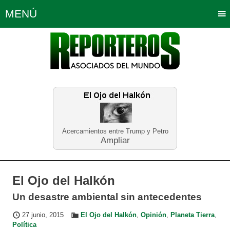
MENÚ
Portada
Política
Opinión
Bogotá
Internacionales
Planeta Tierra
Deportes
Económicas
Regiones
Judiciales
Tecnología
Salud
Turismo
Educación
Neira
Acercamientos entre Trump y Petro
Ampliar
El Ojo del Halkón
Un desastre ambiental sin antecedentes
27 junio, 2015
El Ojo del Halkón
,
Opinión
,
Planeta Tierra
,
Política