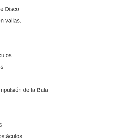
de Disco
n vallas.
culos
os
mpulsión de la Bala
s
stáculos