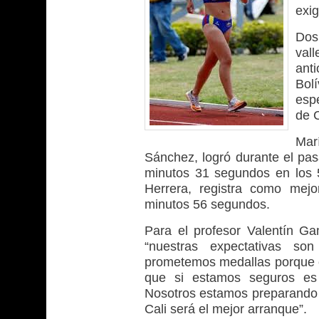
exig
Dos
val
ant
Bol
esp
de C
Mar
Sánchez, logró durante el pa
minutos 31 segundos en los 
Herrera, registra como mej
minutos 56 segundos.
Para el profesor Valentín G
“nuestras expectativas so
prometemos medallas porque en
que si estamos seguros es 
Nosotros estamos preparando u
Cali será el mejor arranque”.