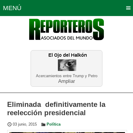
MENÚ
Portada
Política
Opinión
Bogotá
Internacionales
Planeta Tierra
Deportes
Económicas
Regiones
Judiciales
Tecnología
Salud
Turismo
Educación
Neira
Acercamientos entre Trump y Petro
Ampliar
Eliminada definitivamente la
reelección presidencial
03 junio, 2015
Política