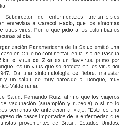
ika.
 Subdirector de enfermedades transmisibles
 en entrevista a Caracol Radio, que los síntomas
 otros virus. Por lo que pidió a los colombianos
acunas al día.
rganización Panamericana de la Salud emitió una
n caso en Chile no continental, en la Isla de Pascua
Zika, el virus del Zika es un flavivirus, primo por
Dengue, es un virus que se detecta en los virus del
1947. Da una sintomatología de fiebre, malestar
lar y un salpullido muy parecido al Dengue, muy
licó Valderrama.
 de Salud, Fernando Ruíz, afirmó que los viajeros
 de vacunación (sarampión y rubeola) o si no lo
os semanas de antelación al viaje. “Esta es una
ingreso de casos importados de la enfermedad que
turistas provenientes de Brasil, Estados Unidos,