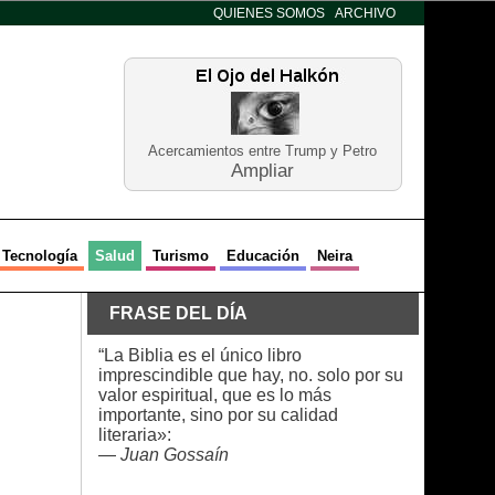
QUIENES SOMOS
ARCHIVO
Acercamientos entre Trump y Petro
Ampliar
Tecnología
Salud
Turismo
Educación
Neira
FRASE DEL DÍA
“La Biblia es el único libro
imprescindible que hay, no. solo por su
valor espiritual, que es lo más
importante, sino por su calidad
literaria»:
—
Juan Gossaín