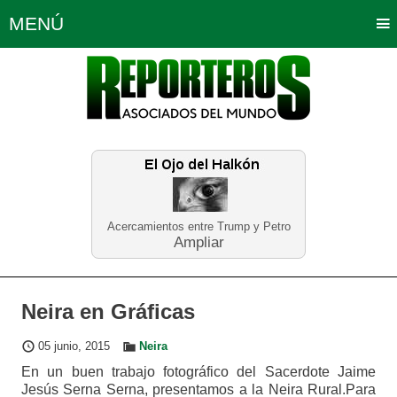
MENÚ
Portada
Política
Opinión
Bogotá
Internacionales
Planeta Tierra
Deportes
Económicas
Regiones
Judiciales
Tecnología
Salud
Turismo
Educación
Neira
Acercamientos entre Trump y Petro
Ampliar
Neira en Gráficas
05 junio, 2015
Neira
En un buen trabajo fotográfico del Sacerdote Jaime
Jesús Serna Serna, presentamos a la Neira Rural.Para