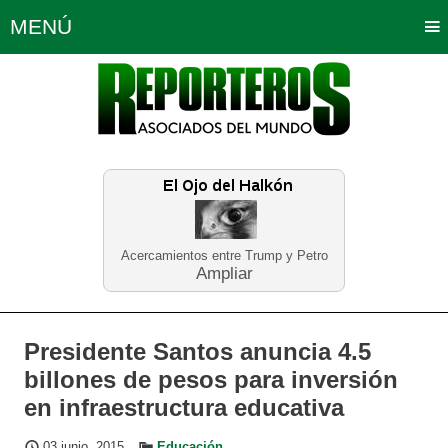
MENÚ
Portada
Política
Opinión
Bogotá
Internacionales
Planeta Tierra
Deportes
Económicas
Regiones
Judiciales
Tecnología
Salud
Turismo
Educación
Neira
Acercamientos entre Trump y Petro
Ampliar
Presidente Santos anuncia 4.5
billones de pesos para inversión
en infraestructura educativa
03 junio, 2015
Educación