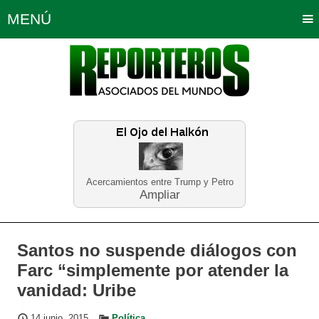
MENÚ
Portada
Política
Opinión
Bogotá
Internacionales
Planeta Tierra
Deportes
Económicas
Regiones
Judiciales
Tecnología
Salud
Turismo
Educación
Neira
Acercamientos entre Trump y Petro
Ampliar
Santos no suspende diálogos con
Farc “simplemente por atender la
vanidad: Uribe
14 junio, 2015
Política