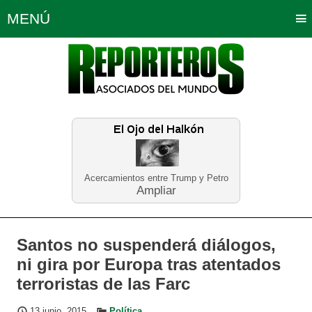
MENÚ
Portada
Política
Opinión
Bogotá
Internacionales
Planeta Tierra
Deportes
Económicas
Regiones
Judiciales
Tecnología
Salud
Turismo
Educación
Neira
Acercamientos entre Trump y Petro
Ampliar
Santos no suspenderá diálogos,
ni gira por Europa tras atentados
terroristas de las Farc
13 junio, 2015
Política