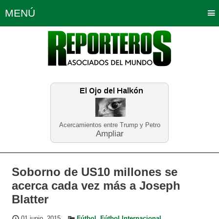
MENÚ
Portada
Política
Opinión
Bogotá
Internacionales
Planeta Tierra
Deportes
Económicas
Regiones
Judiciales
Tecnología
Salud
Turismo
Educación
Neira
Acercamientos entre Trump y Petro
Ampliar
Soborno de US10 millones se
acerca cada vez más a Joseph
Blatter
01 junio, 2015
Fútbol
,
Fútbol Internacional