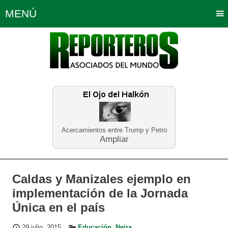
MENÚ
Portada
Política
Opinión
Bogotá
Internacionales
Planeta Tierra
Deportes
Económicas
Regiones
Judiciales
Tecnología
Salud
Turismo
Educación
Neira
Acercamientos entre Trump y Petro
Ampliar
Caldas y Manizales ejemplo en
implementación de la Jornada
Única en el país
29 julio, 2015
Educación
,
Neira