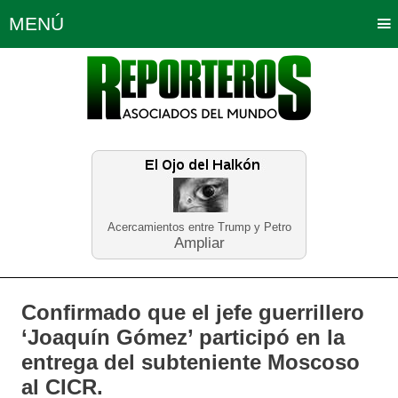
MENÚ
Portada
Política
Opinión
Bogotá
Internacionales
Planeta Tierra
Deportes
Económicas
Regiones
Judiciales
Tecnología
Salud
Turismo
Educación
Neira
Acercamientos entre Trump y Petro
Ampliar
Confirmado que el jefe guerrillero
‘Joaquín Gómez’ participó en la
entrega del subteniente Moscoso
al CICR.