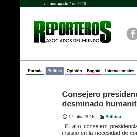
viernes agosto 7 de 2026
Opinión
Política
Deportes
Face
Portada
Política
Opinión
Bogotá
Internacionales
Consejero presidenc
desminado humanita
17 julio, 2015
Política
El alto consejero presidenc
insistió en la necesidad de c