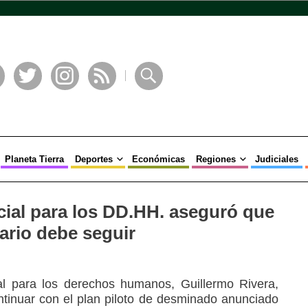
book
Twitter
Instagram
RSS
Buscar
Planeta Tierra
Deportes
Económicas
Regiones
Judiciales
ial para los DD.HH. aseguró que
rio debe seguir
ial para los derechos humanos, Guillermo Rivera,
ontinuar con el plan piloto de desminado anunciado