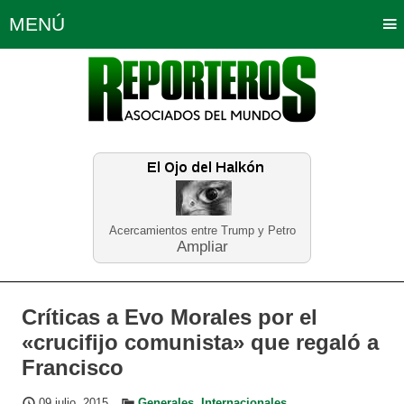
MENÚ
Portada
Política
Opinión
Bogotá
Internacionales
Planeta Tierra
Deportes
Económicas
Regiones
Judiciales
Tecnología
Salud
Turismo
Educación
Neira
Acercamientos entre Trump y Petro
Ampliar
Críticas a Evo Morales por el
«crucifijo comunista» que regaló a
Francisco
09 julio, 2015
Generales
,
Internacionales