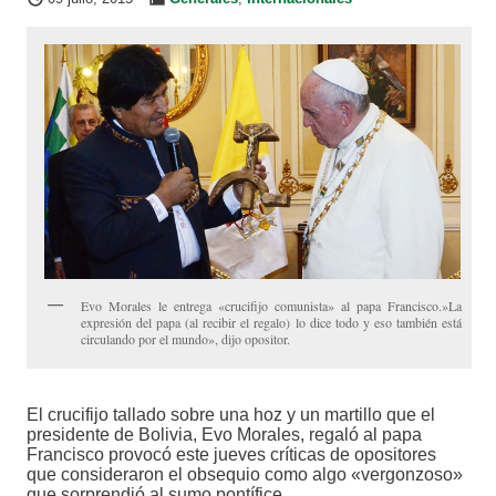
Evo Morales le entrega «crucifijo comunista» al papa Francisco.»La
expresión del papa (al recibir el regalo) lo dice todo y eso también está
circulando por el mundo», dijo opositor.
El crucifijo tallado sobre una hoz y un martillo que el
presidente de Bolivia, Evo Morales, regaló al papa
Francisco provocó este jueves críticas de opositores
que consideraron el obsequio como algo «vergonzoso»
que sorprendió al sumo pontífice.