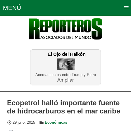
MENÚ
Portada
Política
Opinión
Bogotá
Internacionales
Planeta Tierra
Deportes
Económicas
Regiones
Judiciales
Tecnología
Salud
Turismo
Educación
Neira
Acercamientos entre Trump y Petro
Ampliar
Ecopetrol halló importante fuente
de hidrocarburos en el mar caribe
29 julio, 2015
Económicas