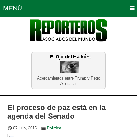
MENÚ
Portada
Política
Opinión
Bogotá
Internacionales
Planeta Tierra
Deportes
Económicas
Regiones
Judiciales
Tecnología
Salud
Turismo
Educación
Neira
Acercamientos entre Trump y Petro
Ampliar
El proceso de paz está en la
agenda del Senado
07 julio, 2015
Política