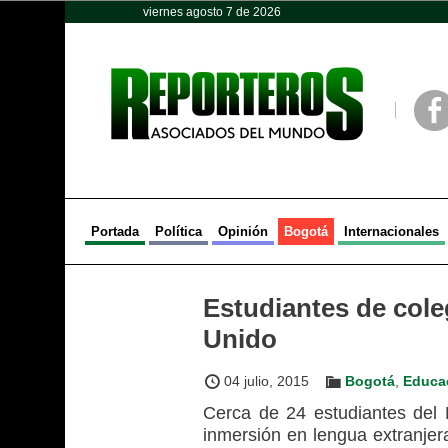
viernes agosto 7 de 2026
Opinión
Política
Deportes
Face
Portada
Política
Opinión
Bogotá
Internacionales
Estudiantes de coleg
Unido
04 julio, 2015
Bogotá
,
Educa
Cerca de 24 estudiantes del D
inmersión en lengua extranjera