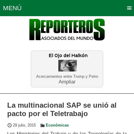
MENÚ
Portada
Política
Opinión
Bogotá
Internacionales
Planeta Tierra
Deportes
Económicas
Regiones
Judiciales
Tecnología
Salud
Turismo
Educación
Neira
Acercamientos entre Trump y Petro
Ampliar
La multinacional SAP se unió al
pacto por el Teletrabajo
29 julio, 2015
Económicas
Los Ministerios del Trabajo y de las Tecnologías de la