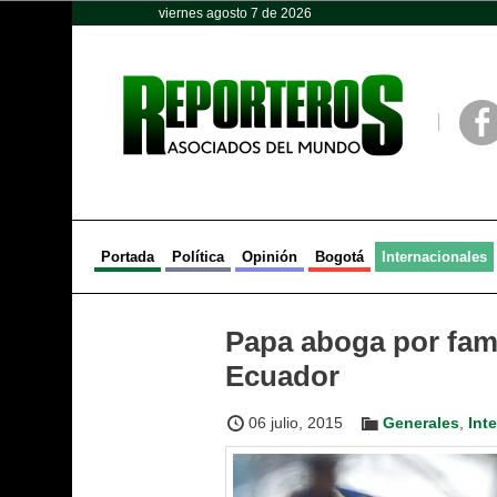
viernes agosto 7 de 2026
Opinión
Política
Deportes
Face
Portada
Política
Opinión
Bogotá
Internacionales
Papa aboga por fami
Ecuador
06 julio, 2015
Generales
,
Int