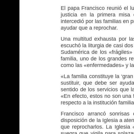
El papa Francisco reunió el l
justicia en la primera mis
intercedió por las familias en
ayudar que a reprochar.
Una multitud exhausta por las
escuchó la liturgia de casi d
Sudamérica de los «frágiles» 
familia, uno de los grandes re
como las «enfermedades» y la 
«La familia constituye la ‘gra
sustituir, que debe ser ayud
sentido de los servicios que l
«En efecto, estos no son una 
respecto a la institución famil
Francisco arrancó sonrisas
disposición de la Iglesia a at
que reprocharlos. La Iglesi
suegra que vigila para solaza