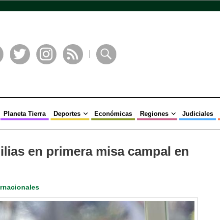
book
Twitter
Instagram
RSS
Buscar
Planeta Tierra
Deportes
Económicas
Regiones
Judiciales
lias en primera misa campal en
ernacionales