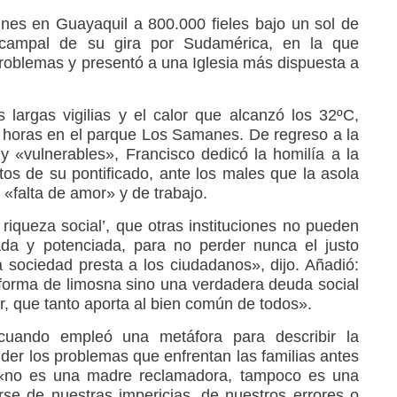
unes en Guayaquil a 800.000 fieles bajo un sol de
a campal de su gira por Sudamérica, en la que
 problemas y presentó a una Iglesia más dispuesta a
 largas vigilias y el calor que alcanzó los 32ºC,
os horas en el parque Los Samanes. De regreso a la
y «vulnerables», Francisco dedicó la homilía a la
tos de su pontificado, ante los males que la asola
«falta de amor» y de trabajo.
n riqueza social’, que otras instituciones no pueden
ada y potenciada, para no perder nunca el justo
a sociedad presta a los ciudadanos», dijo. Añadió:
forma de limosna sino una verdadera deuda social
iar, que tanto aporta al bien común de todos».
 cuando empleó una metáfora para describir la
ender los problemas que enfrentan las familias antes
a «no es una madre reclamadora, tampoco es una
rse de nuestras impericias, de nuestros errores o