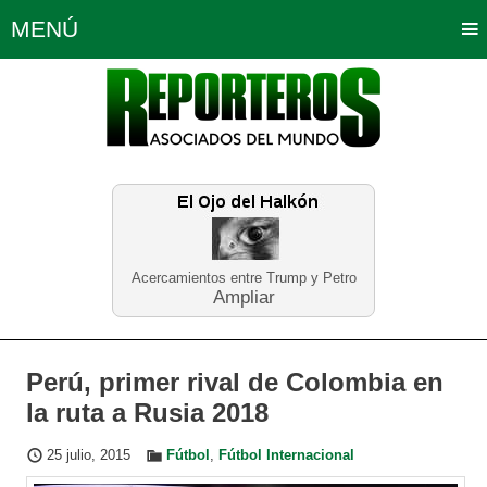
MENÚ
Portada
Política
Opinión
Bogotá
Internacionales
Planeta Tierra
Deportes
Económicas
Regiones
Judiciales
Tecnología
Salud
Turismo
Educación
Neira
Acercamientos entre Trump y Petro
Ampliar
Perú, primer rival de Colombia en
la ruta a Rusia 2018
25 julio, 2015
Fútbol
,
Fútbol Internacional