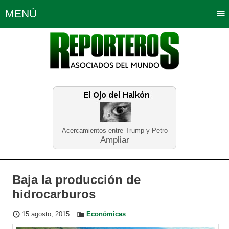
MENÚ
Portada
Política
Opinión
Bogotá
Internacionales
Planeta Tierra
Deportes
Económicas
Regiones
Judiciales
Tecnología
Salud
Turismo
Educación
Neira
Acercamientos entre Trump y Petro
Ampliar
Baja la producción de
hidrocarburos
15 agosto, 2015
Económicas