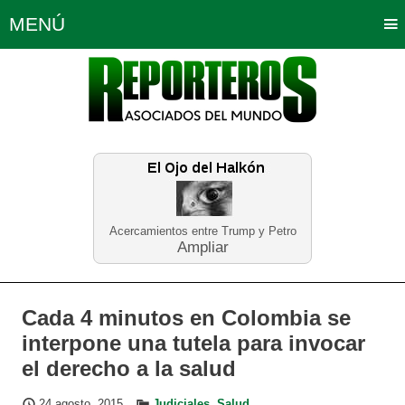
MENÚ
Portada
Política
Opinión
Bogotá
Internacionales
Planeta Tierra
Deportes
Económicas
Regiones
Judiciales
Tecnología
Salud
Turismo
Educación
Neira
Acercamientos entre Trump y Petro
Ampliar
Cada 4 minutos en Colombia se
interpone una tutela para invocar
el derecho a la salud
24 agosto, 2015
Judiciales
,
Salud