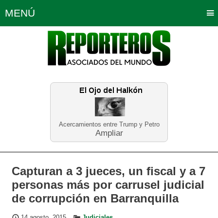
MENÚ
Portada
Política
Opinión
Bogotá
Internacionales
Planeta Tierra
Deportes
Económicas
Regiones
Judiciales
Tecnología
Salud
Turismo
Educación
Neira
Acercamientos entre Trump y Petro
Ampliar
Capturan a 3 jueces, un fiscal y a 7
personas más por carrusel judicial
de corrupción en Barranquilla
14 agosto, 2015
Judiciales