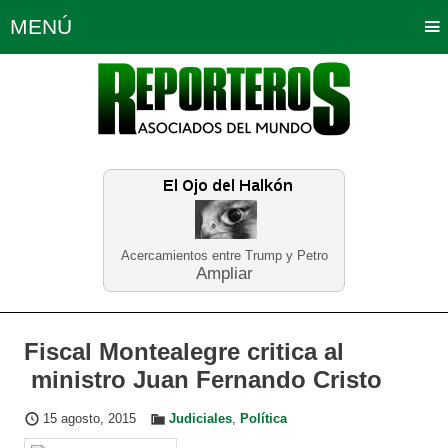
MENÚ
Portada
Política
Opinión
Bogotá
Internacionales
Planeta Tierra
Deportes
Económicas
Regiones
Judiciales
Tecnología
Salud
Turismo
Educación
Neira
Acercamientos entre Trump y Petro
Ampliar
Fiscal Montealegre critica al
ministro Juan Fernando Cristo
15 agosto, 2015
Judiciales
,
Política