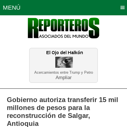
MENÚ
Portada
Política
Opinión
Bogotá
Internacionales
Planeta Tierra
Deportes
Económicas
Regiones
Judiciales
Tecnología
Salud
Turismo
Educación
Neira
Acercamientos entre Trump y Petro
Ampliar
Gobierno autoriza transferir 15 mil
millones de pesos para la
reconstrucción de Salgar,
Antioquia